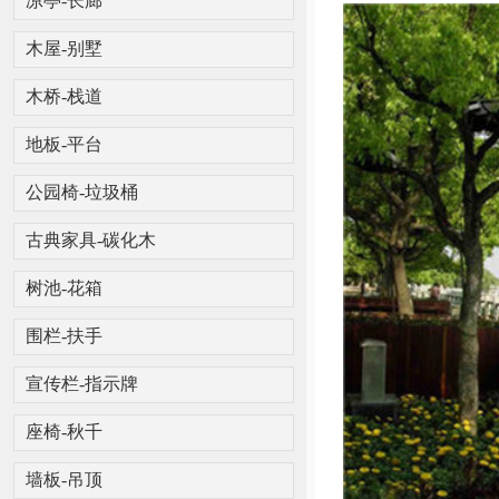
凉亭-长廊
木屋-别墅
木桥-栈道
地板-平台
公园椅-垃圾桶
古典家具-碳化木
树池-花箱
围栏-扶手
宣传栏-指示牌
座椅-秋千
墙板-吊顶