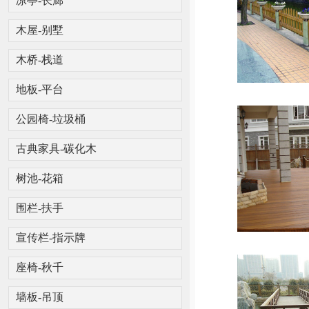
凉亭-长廊
木屋-别墅
木桥-栈道
地板-平台
公园椅-垃圾桶
古典家具-碳化木
树池-花箱
围栏-扶手
宣传栏-指示牌
座椅-秋千
墙板-吊顶