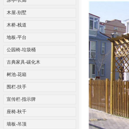
凉亭-长廊
木屋-别墅
木桥-栈道
地板-平台
公园椅-垃圾桶
古典家具-碳化木
树池-花箱
围栏-扶手
宣传栏-指示牌
座椅-秋千
墙板-吊顶