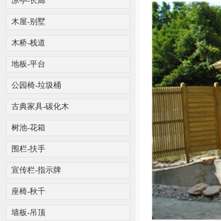
凉亭-长廊
木屋-别墅
木桥-栈道
地板-平台
公园椅-垃圾桶
古典家具-碳化木
树池-花箱
围栏-扶手
宣传栏-指示牌
座椅-秋千
墙板-吊顶