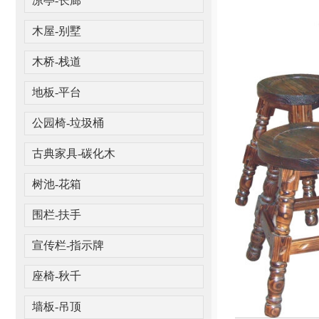
凉亭-长廊
木屋-别墅
木桥-栈道
地板-平台
公园椅-垃圾桶
古典家具-碳化木
树池-花箱
围栏-扶手
宣传栏-指示牌
座椅-秋千
墙板-吊顶