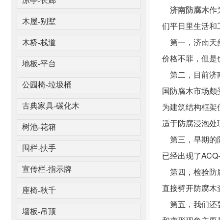
凉亭-长廊
济南防腐木
作
木屋-别墅
们平日里生活和
第一，济南天然
木桥-栈道
价格不菲，但是
地板-平台
第二，目前济南
公园椅-垃圾桶
国防腐木市场颇
为建筑结构框架
古典家具-碳化木
适于防腐浸泡处
树池-花箱
第三，早期的防
围栏-扶手
已经出现了AC
宣传栏-指示牌
第四，检验防腐
直接劈开防腐木
座椅-秋千
第五，我们还要
墙板-吊顶