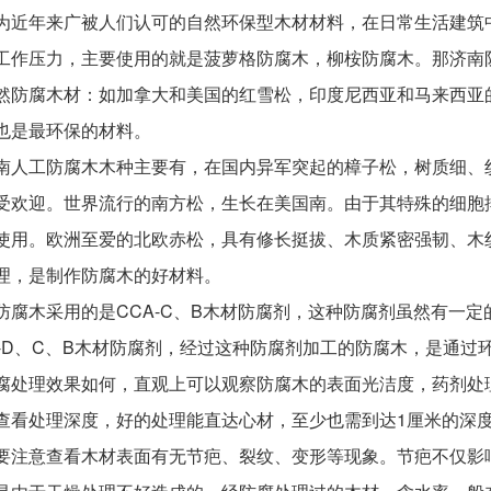
为近年来广被人们认可的自然环保型木材材料，在日常生活建筑
工作压力，主要使用的就是菠萝格防腐木，柳桉防腐木。那济南
防腐木材：如加拿大和美国的红雪松，印度尼西亚和马来西亚
也是最环保的材料。
人工防腐木木种主要有，在国内异军突起的樟子松，树质细、
受欢迎。世界流行的南方松，生长在美国南。由于其特殊的细胞
使用。欧洲至爱的北欧赤松，具有修长挺拔、木质紧密强韧、木
理，是制作防腐木的好材料。
腐木采用的是CCA-C、B木材防腐剂，这种防腐剂虽然有一定
Q-D、C、B木材防腐剂，经过这种防腐剂加工的防腐木，是通
处理效果如何，直观上可以观察防腐木的表面光洁度，药剂处
查看处理深度，好的处理能直达心材，至少也需到达1厘米的深
注意查看木材表面有无节疤、裂纹、变形等现象。节疤不仅影