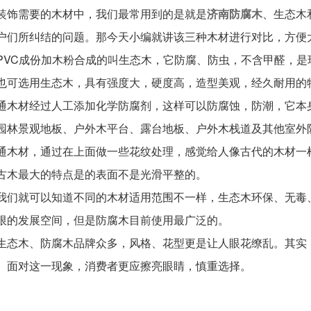
饰需要的木材中，我们最常用到的是就是
济南防腐木
、生态木
户们所纠结的问题。那今天小编就讲该三种木材进行对比，方便
VC成份加木粉合成的叫生态木，它防腐、防虫，不含甲醛，是
也可选用生态木，具有强度大，硬度高，造型美观，经久耐用的
木材经过人工添加化学防腐剂，这样可以防腐蚀，防潮，它本
园林景观地板、户外木平台、露台地板、户外木栈道及其他室外
木材，通过在上面做一些花纹处理，感觉给人像古代的木材一
古木最大的特点是的表面不是光滑平整的。
们就可以知道不同的木材适用范围不一样，生态木环保、无毒
限的发展空间，但是防腐木目前使用最广泛的。
态木、防腐木品牌众多，风格、花型更是让人眼花缭乱。其实
。面对这一现象，消费者更应擦亮眼睛，慎重选择。