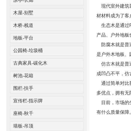
凉亭-长廊
现代室外建筑装
木屋-别墅
材材料成为了客
生态木是通过P
木桥-栈道
产品、户外地板
地板-平台
防腐木就是普通
公园椅-垃圾桶
是户外木地板、
仿古木就是普通
古典家具-碳化木
成凹凸不平，仿
树池-花箱
通过简单对比我
围栏-扶手
多优点，拥有无
宣传栏-指示牌
目前，市场的生
有什么质量保障
座椅-秋千
墙板-吊顶