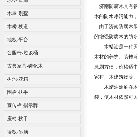
凉亭-长廊
济南防腐木
具有
木屋-别墅
木的防水净污能力
由于济南防腐木采
木桥-栈道
的增强防腐木的防
地板-平台
木蜡油是一种天然
公园椅-垃圾桶
木材的养护、装饰
涂刷方便，价格适
古典家具-碳化木
家村、木建筑物等
树池-花箱
木蜡油涂刷在木器
围栏-扶手
裂，使木材依然可
宣传栏-指示牌
座椅-秋千
墙板-吊顶