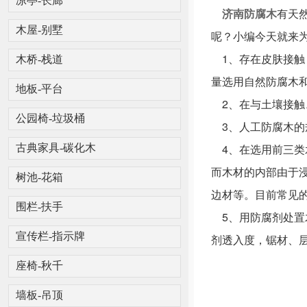
凉亭-长廊
济南防腐木
有天
木屋-别墅
呢？小编今天就来
1、存在皮肤接触
木桥-栈道
量选用自然防腐木
地板-平台
2、在与土壤接触
公园椅-垃圾桶
3、人工防腐木的
4、在选用前三类
古典家具-碳化木
而木材的内部由于
树池-花箱
边材等。目前常见
围栏-扶手
5、用防腐剂处置
宣传栏-指示牌
剂透入度，锯材、
座椅-秋千
墙板-吊顶