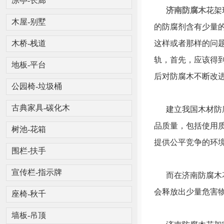
凉亭-长廊
济南防腐木
花架
木屋-别墅
的防腐剂含有少量
这样或者那样的问
木桥-栈道
轨，首先，应该得
地板-平台
后对防腐木不断改
公园椅-垃圾桶
建立我国木材防腐
古典家具-碳化木
品质量，包括使用
树池-花箱
提供公平竞争的环
围栏-扶手
宣传栏-指示牌
而在济南防腐木花
会释放出少量危害
座椅-秋千
墙板-吊顶