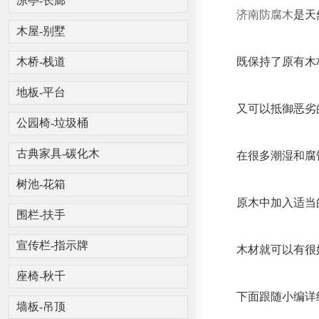
凉亭-长廊
济南防腐木
是天
木屋-别墅
既保持了原有木
木桥-栈道
地板-平台
又可以抵御恶劣
公园椅-垃圾桶
在很多潮湿和腐蚀
古典家具-碳化木
树池-花箱
原木中加入适当
围栏-扶手
宣传栏-指示牌
木材就可以有很好
座椅-秋千
下面跟随小编详
墙板-吊顶