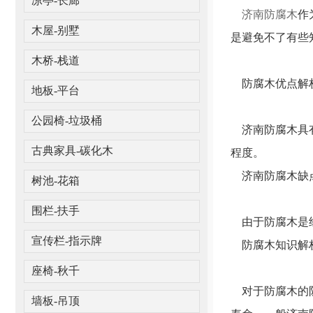
凉亭-长廊
济南防腐木
作
木屋-别墅
是避免不了有些
木桥-栈道
防腐木优点解
地板-平台
公园椅-垃圾桶
济南防腐木具有
程度。
古典家具-碳化木
济南防腐木缺
树池-花箱
围栏-扶手
由于防腐木是经
宣传栏-指示牌
防腐木知识解
座椅-秋千
对于防腐木的防
墙板-吊顶