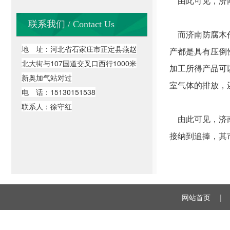
由此可见，济南
联系我们 / Contact Us
而济南防腐木作
地 址：河北省石家庄市正定县燕赵
产都是具有压倒
北大街与107国道交叉口西行1000米
加工所得产品可
新奥加气站对过
室气体的排放，
电 话：15130151538
联系人：徐守红
由此可见，济南
接纳到追捧，其
网站首页
|