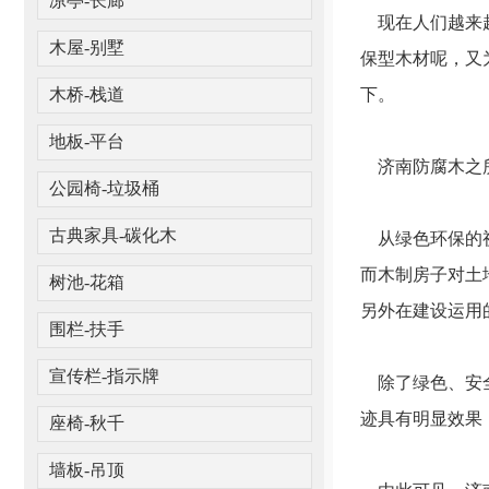
凉亭-长廊
现在人们越来越
木屋-别墅
保型木材呢，又
下。
木桥-栈道
地板-平台
济南防腐木之所
公园椅-垃圾桶
从绿色环保的视
古典家具-碳化木
而木制房子对土
树池-花箱
另外在建设运用
围栏-扶手
宣传栏-指示牌
除了绿色、安全
迹具有明显效果
座椅-秋千
墙板-吊顶