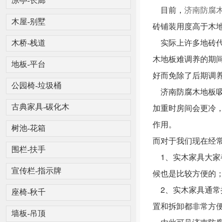
凉亭-长廊
目前，
济南防腐
木屋-别墅
砖铺装用度高于木
实际上许多地砖代
木桥-栈道
木地板难调养的期
地板-平台
好而免除了后期调
公园椅-垃圾桶
济南防腐木地板吸
加重时房间会更冷
古典家具-碳化木
作用。
树池-花箱
而对于我们现在经
围栏-扶手
1、实木家具大家
宣传栏-指示牌
候也是比较方便的
2、实木家具通常
座椅-秋千
置和拆卸都非常方
墙板-吊顶