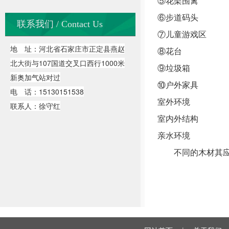
⑤花架围篱
⑥步道码头
联系我们 / Contact Us
⑦儿童游戏区
地 址：河北省石家庄市正定县燕赵
⑧花台
北大街与107国道交叉口西行1000米
⑨垃圾箱
新奥加气站对过
⑩户外家具
电 话：15130151538
室外环境
联系人：徐守红
室内外结构
亲水环境
不同的木材其