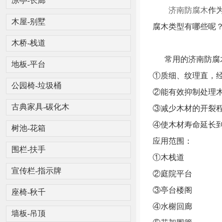
凉亭-长廊
济南防腐木
作
木屋-别墅
腐木类型有哪些呢
木桥-栈道
常用的济南防腐木
地板-平台
①质细、纹理直，
公园椅-垃圾桶
②能有效抑制处理
③减少木材的开裂
古典家具-碳化木
④使木材寿命延长到
树池-花箱
应用范围：
围栏-扶手
①木栈道
宣传栏-指示牌
②庭院平台
③亭台楼阁
座椅-秋千
④水榭回廊
墙板-吊顶