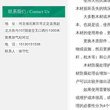
使用天然抗腐蚀木
木材损坏丢失的情
联系我们 / Contact Us
大多数木材或木制
地 址：河北省石家庄市正定县燕赵
本。也就是说，使
北大街与107国道交叉口西行1000米
木材的使用寿命，
新奥加气站对过
更换木质部件，部
电 话：15130151538
物或设施，然后更
联系人：徐守红
杆，枕木等）和公
木材防腐处理的必
材防腐处理会增加
户可以比较并做出
如果使用需要较短
或维护成本很高，
理的必要性分为4