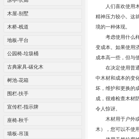
凉亭-长廊
人们喜欢使用木材
木屋-别墅
精神压力较小。这
境的一种体现。
木桥-栈道
考虑使用什么样的
地板-平台
变成本。如果使用
公园椅-垃圾桶
成本高一些，但与
在决定使用普通木
古典家具-碳化木
中木材和成本的变
树池-花箱
坏，维护和更换的
围栏-扶手
成，很难检查木材
宣传栏-指示牌
令人惊讶。
木材用于户外或景
座椅-秋千
木），您可以不使
墙板-吊顶