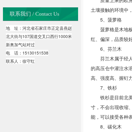
质量上乘的欧洲赤
土壤接触的环境中
联系我们 / Contact Us
5、菠萝格
地 址：河北省石家庄市正定县燕赵
菠萝格是木地板现
北大街与107国道交叉口西行1000米
红、偏深，品质较
新奥加气站对过
6、芬兰木
电 话：15130151538
芬兰木属于经人工
联系人：徐守红
的高压仓中灌注水
高、强度高、握钉
7、铁杉
铁杉是目前北美市
寸，不会出现收缩
能，可以接受各种
8、碳化木