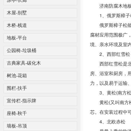
凉亭-长廊
济南防腐木地板
木屋-别墅
1、俄罗斯樟子
俄罗斯樟子松能直
木桥-栈道
腐材应用范围极广
地板-平台
境、亲水环境及室
公园椅-垃圾桶
2、西部红雪松
西部红雪松是北美
古典家具-碳化木
房、浴室和厨房，
树池-花箱
力，以及易于运输
围栏-扶手
3、黄松(南方松
宣传栏-指示牌
黄松(又叫南方松
芯。在安装过程中
座椅-秋千
4、北欧赤松
墙板-吊顶