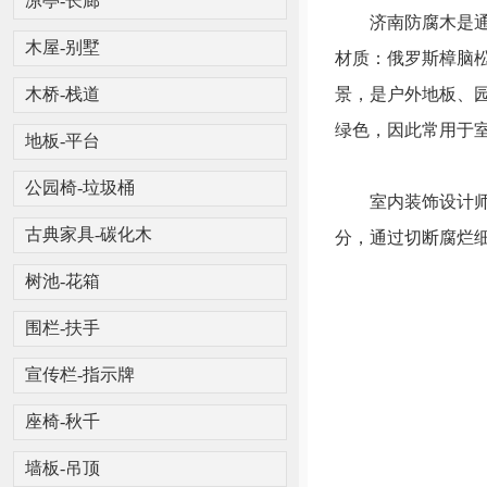
凉亭-长廊
济南防腐木是通过
木屋-别墅
材质：俄罗斯樟脑
景，是户外地板、
木桥-栈道
绿色，因此常用于
地板-平台
公园椅-垃圾桶
室内装饰设计师也
分，通过切断腐烂
古典家具-碳化木
树池-花箱
围栏-扶手
宣传栏-指示牌
座椅-秋千
墙板-吊顶