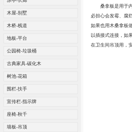
凉亭-长廊
桑拿板是用于内墙
木屋-别墅
必担心会发霉、腐
如果也用木桑拿板
木桥-栈道
以插接式连接，如
地板-平台
在卫生间吊顶用，
公园椅-垃圾桶
古典家具-碳化木
树池-花箱
围栏-扶手
宣传栏-指示牌
座椅-秋千
墙板-吊顶