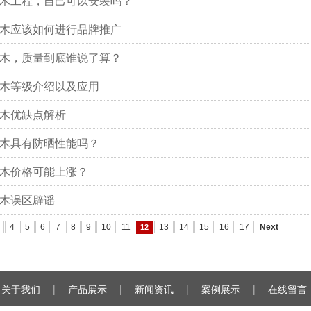
木工程，自己可以安装吗？
木应该如何进行品牌推广
木，质量到底谁说了算？
木等级介绍以及应用
木优缺点解析
木具有防晒性能吗？
木价格可能上涨？
木误区辟谣
4
5
6
7
8
9
10
11
13
14
15
16
17
Next
12
关于我们
|
产品展示
|
新闻资讯
|
案例展示
|
在线留言