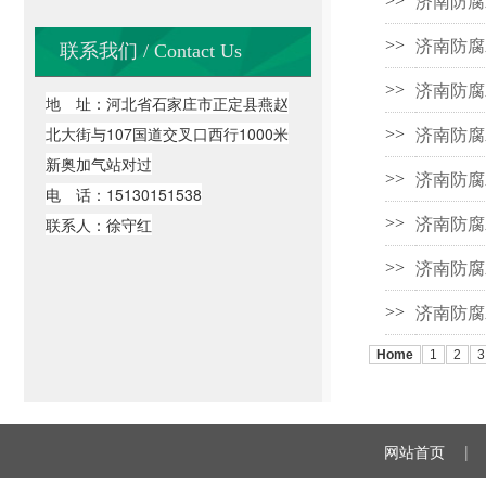
济南防腐
>>
济南防腐
>>
联系我们 / Contact Us
济南防腐
>>
地 址：河北省石家庄市正定县燕赵
济南防腐
北大街与107国道交叉口西行1000米
>>
新奥加气站对过
济南防腐
>>
电 话：15130151538
济南防腐
联系人：徐守红
>>
济南防腐
>>
济南防腐
>>
Home
1
2
3
网站首页
|